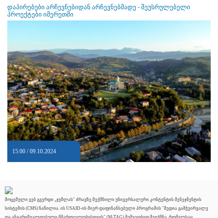
დაპირებები არჩევნებიდან არჩევნებმადე - შეუსრულებელი
პროექტები იმერეთში
15:00 / 09.10.2024
მოცემული ვებ გვერდი „ჯუმლას" ძრავზე შექმნილი უნივერსალური კონტენტის მენეჯმენტის
სისტემის (CMS) ნაწილია. ის USAID-ის მიერ დაფინანსებული პროგრამის "მედია გამჭვირვალე
და ანგარიშვალდებული მმართველობისთვის" (M-TAG) მეშვეობით შეიქმნა, რომელსაც