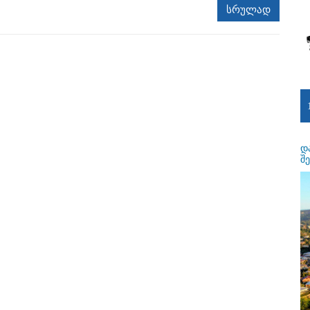
სრულად
დ
შ