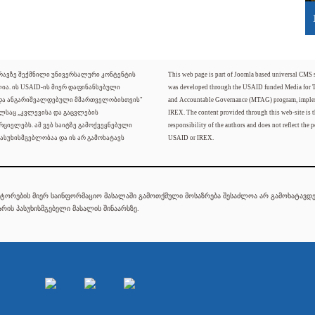
ძრავზე შექმნილი უნივერსალური კონტენტის
This web page is part of Joomla based universal CMS
ლია. ის USAID-ის მიერ დაფინანსებული
was developed through the USAID funded Media for 
 და ანგარიშვალდებული მმართველობისთვის"
and Accountable Governance (MTAG) program, imple
ელსაც „კვლევისა და გაცვლების
IREX. The content provided through this web-site is t
რციელებს. ამ ვებ საიტზე გამოქვეყნებული
responsibility of the authors and does not reflect the p
ასუხისმგებლობაა და ის არ გამოხატავს
USAID or IREX.
ტორების მიერ საინფორმაციო მასალაში გამოთქმული მოსაზრება შესაძლოა არ გამოხატავდეს
რის პასუხისმგებელი მასალის შინაარსზე.