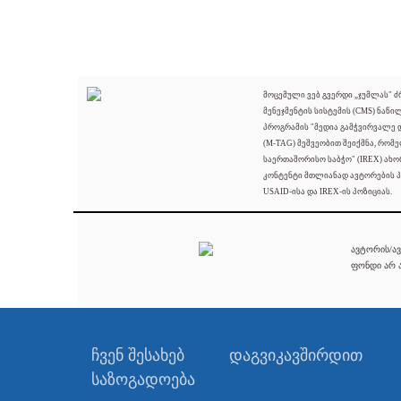
მოცემული ვებ გვერდი „ჯუმლას" 
მენეჯმენტის სისტემის (CMS) ნაწი
პროგრამის "მედია გამჭვირვალე
(M-TAG) მეშვეობით შეიქმნა, რომ
საერთაშორისო საბჭო" (IREX) ახო
კონტენტი მთლიანად ავტორების პ
USAID-ისა და IREX-ის პოზიციას.
ავტორის/ავ
ფონდი არ ა
ჩვენ შესახებ
დაგვიკავშირდით
საზოგადოება