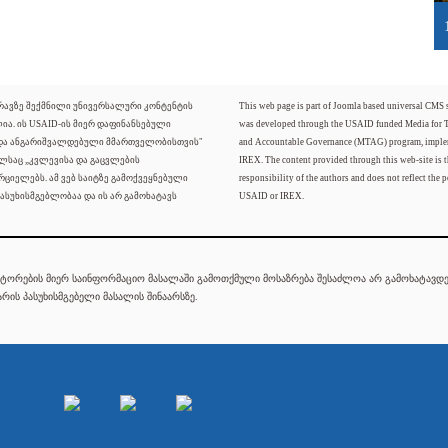
ძრავზე შექმნილი უნივერსალური კონტენტის
This web page is part of Joomla based universal CMS
ლია. ის USAID-ის მიერ დაფინანსებული
was developed through the USAID funded Media for 
 და ანგარიშვალდებული მმართველობისთვის"
and Accountable Governance (MTAG) program, imple
ელსაც „კვლევისა და გაცვლების
IREX. The content provided through this web-site is t
რციელებს. ამ ვებ საიტზე გამოქვეყნებული
responsibility of the authors and does not reflect the p
ასუხისმგებლობაა და ის არ გამოხატავს
USAID or IREX.
ტორების მიერ საინფორმაციო მასალაში გამოთქმული მოსაზრება შესაძლოა არ გამოხატავდეს
რის პასუხისმგებელი მასალის შინაარსზე.