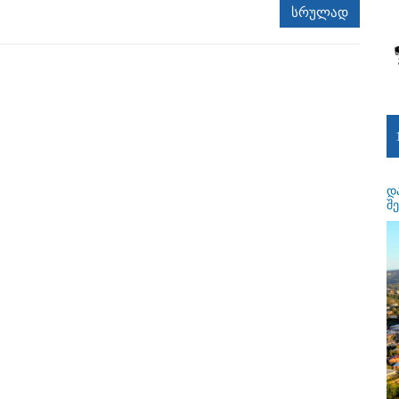
სრულად
დ
შ