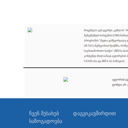
მოცემული ვებ გვერდი „ჯუმლას" 
მენეჯმენტის სისტემის (CMS) ნაწი
პროგრამის "მედია გამჭვირვალე
(M-TAG) მეშვეობით შეიქმნა, რომ
საერთაშორისო საბჭო" (IREX) ახო
კონტენტი მთლიანად ავტორების პ
USAID-ისა და IREX-ის პოზიციას.
ავტორის/ავ
ფონდი არ ა
ჩვენ შესახებ
დაგვიკავშირდით
საზოგადოება