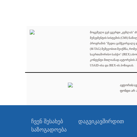
მოცემული ვებ გვერდი „ჯუმლას" 
მენეჯმენტის სისტემის (CMS) ნაწი
პროგრამის "მედია გამჭვირვალე
(M-TAG) მეშვეობით შეიქმნა, რომ
საერთაშორისო საბჭო" (IREX) ახო
კონტენტი მთლიანად ავტორების პ
USAID-ისა და IREX-ის პოზიციას.
ავტორის/ავ
ფონდი არ ა
ჩვენ შესახებ
დაგვიკავშირდით
საზოგადოება