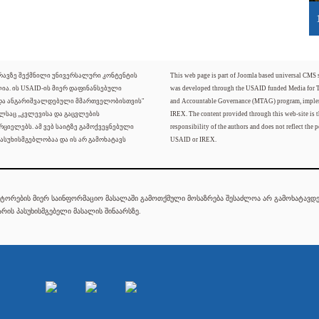
ძრავზე შექმნილი უნივერსალური კონტენტის
This web page is part of Joomla based universal CMS
ლია. ის USAID-ის მიერ დაფინანსებული
was developed through the USAID funded Media for 
 და ანგარიშვალდებული მმართველობისთვის"
and Accountable Governance (MTAG) program, imple
ელსაც „კვლევისა და გაცვლების
IREX. The content provided through this web-site is t
რციელებს. ამ ვებ საიტზე გამოქვეყნებული
responsibility of the authors and does not reflect the p
ასუხისმგებლობაა და ის არ გამოხატავს
USAID or IREX.
ტორების მიერ საინფორმაციო მასალაში გამოთქმული მოსაზრება შესაძლოა არ გამოხატავდეს
რის პასუხისმგებელი მასალის შინაარსზე.