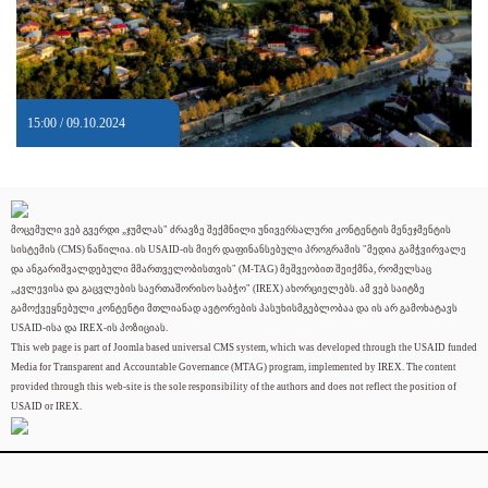
15:00 / 09.10.2024
მოცემული ვებ გვერდი „ჯუმლას" ძრავზე შექმნილი უნივერსალური კონტენტის მენეჯმენტის
სისტემის (CMS) ნაწილია. ის USAID-ის მიერ დაფინანსებული პროგრამის "მედია გამჭვირვალე
და ანგარიშვალდებული მმართველობისთვის" (M-TAG) მეშვეობით შეიქმნა, რომელსაც
„კვლევისა და გაცვლების საერთაშორისო საბჭო" (IREX) ახორციელებს. ამ ვებ საიტზე
გამოქვეყნებული კონტენტი მთლიანად ავტორების პასუხისმგებლობაა და ის არ გამოხატავს
USAID-ისა და IREX-ის პოზიციას.
This web page is part of Joomla based universal CMS system, which was developed through the USAID funded
Media for Transparent and Accountable Governance (MTAG) program, implemented by IREX. The content
provided through this web-site is the sole responsibility of the authors and does not reflect the position of
USAID or IREX.