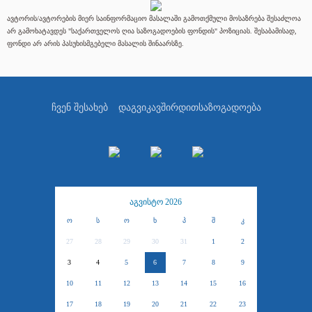
ავტორის/ავტორების მიერ საინფორმაციო მასალაში გამოთქმული მოსაზრება შესაძლოა
არ გამოხატავდეს "საქართველოს ღია საზოგადოების ფონდის" პოზიციას. შესაბამისად,
ფონდი არ არის პასუხისმგებელი მასალის შინაარსზე.
ჩვენ შესახებ
დაგვიკავშირდით
საზოგადოება
აგვისტო 2026
ო
ს
ო
ხ
პ
შ
კ
27
28
29
30
31
1
2
3
4
5
6
7
8
9
10
11
12
13
14
15
16
17
18
19
20
21
22
23