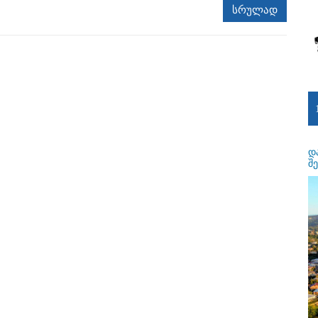
სრულად
დ
შ