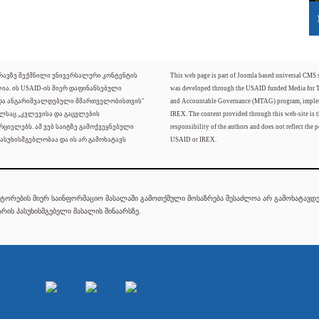
ძრავზე შექმნილი უნივერსალური კონტენტის
This web page is part of Joomla based universal CMS
ლია. ის USAID-ის მიერ დაფინანსებული
was developed through the USAID funded Media for 
 და ანგარიშვალდებული მმართველობისთვის"
and Accountable Governance (MTAG) program, imple
ელსაც „კვლევისა და გაცვლების
IREX. The content provided through this web-site is t
რციელებს. ამ ვებ საიტზე გამოქვეყნებული
responsibility of the authors and does not reflect the p
ასუხისმგებლობაა და ის არ გამოხატავს
USAID or IREX.
ტორების მიერ საინფორმაციო მასალაში გამოთქმული მოსაზრება შესაძლოა არ გამოხატავდეს
რის პასუხისმგებელი მასალის შინაარსზე.