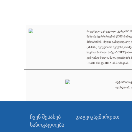
მოცემული ვებ გვერდი „ჯუმლას" 
მენეჯმენტის სისტემის (CMS) ნაწი
პროგრამის "მედია გამჭვირვალე
(M-TAG) მეშვეობით შეიქმნა, რომ
საერთაშორისო საბჭო" (IREX) ახო
კონტენტი მთლიანად ავტორების პ
USAID-ისა და IREX-ის პოზიციას.
ავტორის/ავ
ფონდი არ ა
ჩვენ შესახებ
დაგვიკავშირდით
საზოგადოება