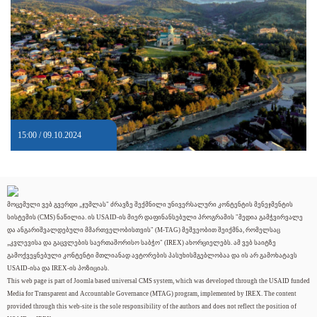
15:00 / 09.10.2024
მოცემული ვებ გვერდი „ჯუმლას" ძრავზე შექმნილი უნივერსალური კონტენტის მენეჯმენტის
სისტემის (CMS) ნაწილია. ის USAID-ის მიერ დაფინანსებული პროგრამის "მედია გამჭვირვალე
და ანგარიშვალდებული მმართველობისთვის" (M-TAG) მეშვეობით შეიქმნა, რომელსაც
„კვლევისა და გაცვლების საერთაშორისო საბჭო" (IREX) ახორციელებს. ამ ვებ საიტზე
გამოქვეყნებული კონტენტი მთლიანად ავტორების პასუხისმგებლობაა და ის არ გამოხატავს
USAID-ისა და IREX-ის პოზიციას.
This web page is part of Joomla based universal CMS system, which was developed through the USAID funded
Media for Transparent and Accountable Governance (MTAG) program, implemented by IREX. The content
provided through this web-site is the sole responsibility of the authors and does not reflect the position of