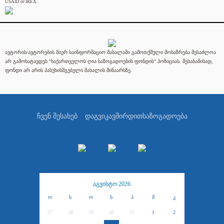
USAID or IREX.
ავტორის/ავტორების მიერ საინფორმაციო მასალაში გამოთქმული მოსაზრება შესაძლოა
არ გამოხატავდეს "საქართველოს ღია საზოგადოების ფონდის" პოზიციას. შესაბამისად,
ფონდი არ არის პასუხისმგებელი მასალის შინაარსზე.
ჩვენ შესახებ
დაგვიკავშირდით
საზოგადოება
აგვისტო 2026
ო
ს
ო
ხ
პ
შ
კ
27
28
29
30
31
1
2