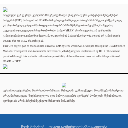
მოცემული ვებ გვერდი „ჯუმლას" ძრავზე შექმნილი უნივერსალური კონტენტის მენეჯმენტის
სისტემის (CMS) ნაწილია. ის USAID-ის მიერ დაფინანსებული პროგრამის "მედია გამჭვირვალე
და ანგარიშვალდებული მმართველობისთვის" (M-TAG) მეშვეობით შეიქმნა, რომელსაც
„კვლევისა და გაცვლების საერთაშორისო საბჭო" (IREX) ახორციელებს. ამ ვებ საიტზე
გამოქვეყნებული კონტენტი მთლიანად ავტორების პასუხისმგებლობაა და ის არ გამოხატავს
USAID-ისა და IREX-ის პოზიციას.
This web page is part of Joomla based universal CMS system, which was developed through the USAID funded
Media for Transparent and Accountable Governance (MTAG) program, implemented by IREX. The content
provided through this web-site is the sole responsibility of the authors and does not reflect the position of
USAID or IREX.
ავტორის/ავტორების მიერ საინფორმაციო მასალაში გამოთქმული მოსაზრება შესაძლოა
არ გამოხატავდეს "საქართველოს ღია საზოგადოების ფონდის" პოზიციას. შესაბამისად,
ფონდი არ არის პასუხისმგებელი მასალის შინაარსზე.
ჩვენ შესახებ
დაგვიკავშირდით
საზოგადოება