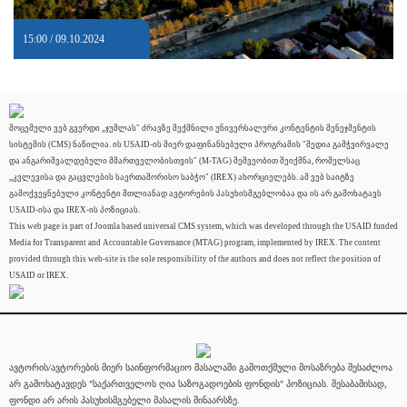
15:00 / 09.10.2024
მოცემული ვებ გვერდი „ჯუმლას" ძრავზე შექმნილი უნივერსალური კონტენტის მენეჯმენტის
სისტემის (CMS) ნაწილია. ის USAID-ის მიერ დაფინანსებული პროგრამის "მედია გამჭვირვალე
და ანგარიშვალდებული მმართველობისთვის" (M-TAG) მეშვეობით შეიქმნა, რომელსაც
„კვლევისა და გაცვლების საერთაშორისო საბჭო" (IREX) ახორციელებს. ამ ვებ საიტზე
გამოქვეყნებული კონტენტი მთლიანად ავტორების პასუხისმგებლობაა და ის არ გამოხატავს
USAID-ისა და IREX-ის პოზიციას.
This web page is part of Joomla based universal CMS system, which was developed through the USAID funded
Media for Transparent and Accountable Governance (MTAG) program, implemented by IREX. The content
provided through this web-site is the sole responsibility of the authors and does not reflect the position of
USAID or IREX.
ავტორის/ავტორების მიერ საინფორმაციო მასალაში გამოთქმული მოსაზრება შესაძლოა
არ გამოხატავდეს "საქართველოს ღია საზოგადოების ფონდის" პოზიციას. შესაბამისად,
ფონდი არ არის პასუხისმგებელი მასალის შინაარსზე.