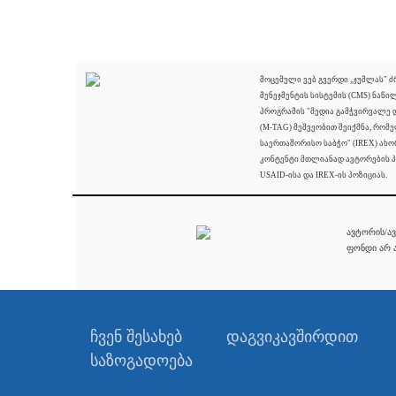
მოცემული ვებ გვერდი „ჯუმლას" 
მენეჯმენტის სისტემის (CMS) ნაწი
პროგრამის "მედია გამჭვირვალე
(M-TAG) მეშვეობით შეიქმნა, რომ
საერთაშორისო საბჭო" (IREX) ახო
კონტენტი მთლიანად ავტორების პ
USAID-ისა და IREX-ის პოზიციას.
ავტორის/ავ
ფონდი არ ა
ჩვენ შესახებ
დაგვიკავშირდით
საზოგადოება