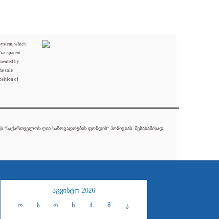
 system, which
Transparent
mented by
he sole
osition of
 "საქართველოს ღია საზოგადოების ფონდის" პოზიციას. შესაბამისად,
აგვისტო 2026
ო
ს
ო
ხ
პ
შ
კ