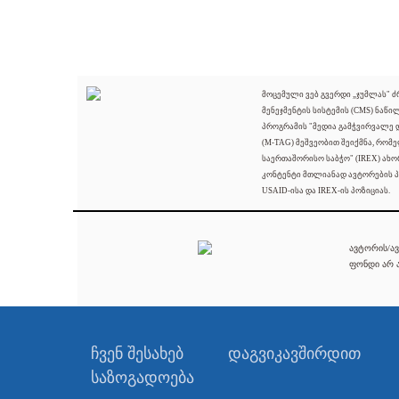
მოცემული ვებ გვერდი „ჯუმლას" 
მენეჯმენტის სისტემის (CMS) ნაწი
პროგრამის "მედია გამჭვირვალე
(M-TAG) მეშვეობით შეიქმნა, რომ
საერთაშორისო საბჭო" (IREX) ახო
კონტენტი მთლიანად ავტორების პ
USAID-ისა და IREX-ის პოზიციას.
ავტორის/ავ
ფონდი არ ა
ჩვენ შესახებ
დაგვიკავშირდით
საზოგადოება