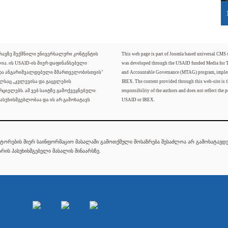
ძრავზე შექმნილი უნივერსალური კონტენტის
This web page is part of Joomla based universal CMS
ლია. ის USAID-ის მიერ დაფინანსებული
was developed through the USAID funded Media for 
 და ანგარიშვალდებული მმართველობისთვის"
and Accountable Governance (MTAG) program, imple
ელსაც „კვლევისა და გაცვლების
IREX. The content provided through this web-site is t
რციელებს. ამ ვებ საიტზე გამოქვეყნებული
responsibility of the authors and does not reflect the p
ასუხისმგებლობაა და ის არ გამოხატავს
USAID or IREX.
ტორების მიერ საინფორმაციო მასალაში გამოთქმული მოსაზრება შესაძლოა არ გამოხატავდეს
რის პასუხისმგებელი მასალის შინაარსზე.