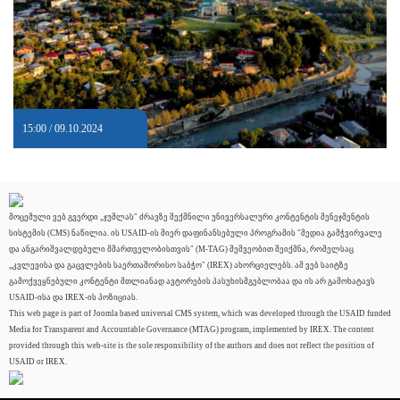
15:00 / 09.10.2024
მოცემული ვებ გვერდი „ჯუმლას" ძრავზე შექმნილი უნივერსალური კონტენტის მენეჯმენტის
სისტემის (CMS) ნაწილია. ის USAID-ის მიერ დაფინანსებული პროგრამის "მედია გამჭვირვალე
და ანგარიშვალდებული მმართველობისთვის" (M-TAG) მეშვეობით შეიქმნა, რომელსაც
„კვლევისა და გაცვლების საერთაშორისო საბჭო" (IREX) ახორციელებს. ამ ვებ საიტზე
გამოქვეყნებული კონტენტი მთლიანად ავტორების პასუხისმგებლობაა და ის არ გამოხატავს
USAID-ისა და IREX-ის პოზიციას.
This web page is part of Joomla based universal CMS system, which was developed through the USAID funded
Media for Transparent and Accountable Governance (MTAG) program, implemented by IREX. The content
provided through this web-site is the sole responsibility of the authors and does not reflect the position of
USAID or IREX.