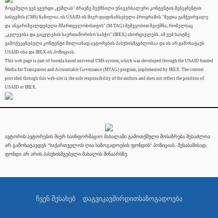
მოცემული ვებ გვერდი „ჯუმლას" ძრავზე შექმნილი უნივერსალური კონტენტის მენეჯმენტის
სისტემის (CMS) ნაწილია. ის USAID-ის მიერ დაფინანსებული პროგრამის "მედია გამჭვირვალე
და ანგარიშვალდებული მმართველობისთვის" (M-TAG) მეშვეობით შეიქმნა, რომელსაც
„კვლევისა და გაცვლების საერთაშორისო საბჭო" (IREX) ახორციელებს. ამ ვებ საიტზე
გამოქვეყნებული კონტენტი მთლიანად ავტორების პასუხისმგებლობაა და ის არ გამოხატავს
USAID-ისა და IREX-ის პოზიციას.
This web page is part of Joomla based universal CMS system, which was developed through the USAID funded
Media for Transparent and Accountable Governance (MTAG) program, implemented by IREX. The content
provided through this web-site is the sole responsibility of the authors and does not reflect the position of
USAID or IREX.
ავტორის/ავტორების მიერ საინფორმაციო მასალაში გამოთქმული მოსაზრება შესაძლოა
არ გამოხატავდეს "საქართველოს ღია საზოგადოების ფონდის" პოზიციას. შესაბამისად,
ფონდი არ არის პასუხისმგებელი მასალის შინაარსზე.
ჩვენ შესახებ
დაგვიკავშირდით
საზოგადოება