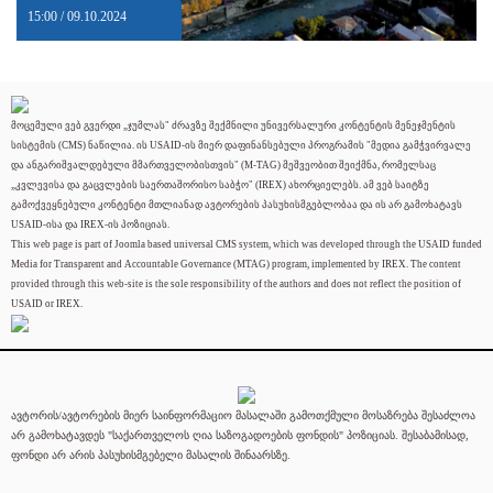
15:00 / 09.10.2024
მოცემული ვებ გვერდი „ჯუმლას" ძრავზე შექმნილი უნივერსალური კონტენტის მენეჯმენტის
სისტემის (CMS) ნაწილია. ის USAID-ის მიერ დაფინანსებული პროგრამის "მედია გამჭვირვალე
და ანგარიშვალდებული მმართველობისთვის" (M-TAG) მეშვეობით შეიქმნა, რომელსაც
„კვლევისა და გაცვლების საერთაშორისო საბჭო" (IREX) ახორციელებს. ამ ვებ საიტზე
გამოქვეყნებული კონტენტი მთლიანად ავტორების პასუხისმგებლობაა და ის არ გამოხატავს
USAID-ისა და IREX-ის პოზიციას.
This web page is part of Joomla based universal CMS system, which was developed through the USAID funded
Media for Transparent and Accountable Governance (MTAG) program, implemented by IREX. The content
provided through this web-site is the sole responsibility of the authors and does not reflect the position of
USAID or IREX.
ავტორის/ავტორების მიერ საინფორმაციო მასალაში გამოთქმული მოსაზრება შესაძლოა
არ გამოხატავდეს "საქართველოს ღია საზოგადოების ფონდის" პოზიციას. შესაბამისად,
ფონდი არ არის პასუხისმგებელი მასალის შინაარსზე.