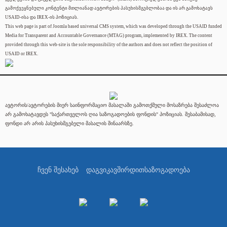
გამოქვეყნებული კონტენტი მთლიანად ავტორების პასუხისმგებლობაა და ის არ გამოხატავს
USAID-ისა და IREX-ის პოზიციას.
This web page is part of Joomla based universal CMS system, which was developed through the USAID funded
Media for Transparent and Accountable Governance (MTAG) program, implemented by IREX. The content
provided through this web-site is the sole responsibility of the authors and does not reflect the position of
USAID or IREX.
ავტორის/ავტორების მიერ საინფორმაციო მასალაში გამოთქმული მოსაზრება შესაძლოა
არ გამოხატავდეს "საქართველოს ღია საზოგადოების ფონდის" პოზიციას. შესაბამისად,
ფონდი არ არის პასუხისმგებელი მასალის შინაარსზე.
ჩვენ შესახებ
დაგვიკავშირდით
საზოგადოება