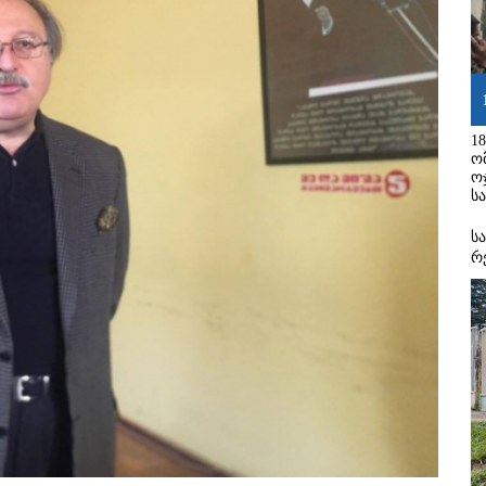
1
ო
ო
ს
ს
რ