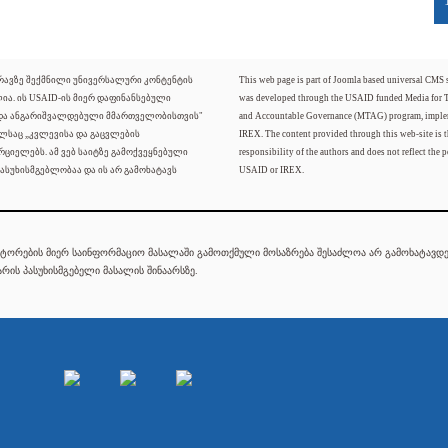
ძრავზე შექმნილი უნივერსალური კონტენტის
This web page is part of Joomla based universal CMS
ლია. ის USAID-ის მიერ დაფინანსებული
was developed through the USAID funded Media for 
 და ანგარიშვალდებული მმართველობისთვის"
and Accountable Governance (MTAG) program, imple
ელსაც „კვლევისა და გაცვლების
IREX. The content provided through this web-site is t
რციელებს. ამ ვებ საიტზე გამოქვეყნებული
responsibility of the authors and does not reflect the p
ასუხისმგებლობაა და ის არ გამოხატავს
USAID or IREX.
ტორების მიერ საინფორმაციო მასალაში გამოთქმული მოსაზრება შესაძლოა არ გამოხატავდეს
რის პასუხისმგებელი მასალის შინაარსზე.