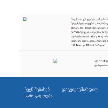
მოცემული ვებ გვერდი „ჯუმლას" 
მენეჯმენტის სისტემის (CMS) ნაწი
პროგრამის "მედია გამჭვირვალე
(M-TAG) მეშვეობით შეიქმნა, რომ
საერთაშორისო საბჭო" (IREX) ახო
კონტენტი მთლიანად ავტორების პ
USAID-ისა და IREX-ის პოზიციას.
ავტორის/ავ
ფონდი არ ა
ჩვენ შესახებ
დაგვიკავშირდით
საზოგადოება