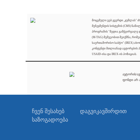
მოცემული ვებ გვერდი „ჯუმლას" 
მენეჯმენტის სისტემის (CMS) ნაწი
პროგრამის "მედია გამჭვირვალე
(M-TAG) მეშვეობით შეიქმნა, რომ
საერთაშორისო საბჭო" (IREX) ახო
კონტენტი მთლიანად ავტორების პ
USAID-ისა და IREX-ის პოზიციას.
ავტორის/ავ
ფონდი არ ა
ჩვენ შესახებ
დაგვიკავშირდით
საზოგადოება