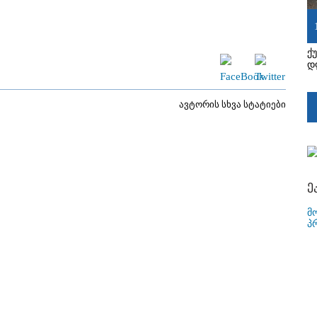
ქ
დ
ავტორის სხვა სტატიები
ე
მ
პ