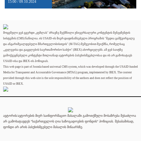
15:00 / 09.10.2024
მოცემული ვებ გვერდი „ჯუმლას" ძრავზე შექმნილი უნივერსალური კონტენტის მენეჯმენტის
სისტემის (CMS) ნაწილია. ის USAID-ის მიერ დაფინანსებული პროგრამის "მედია გამჭვირვალე
და ანგარიშვალდებული მმართველობისთვის" (M-TAG) მეშვეობით შეიქმნა, რომელსაც
„კვლევისა და გაცვლების საერთაშორისო საბჭო" (IREX) ახორციელებს. ამ ვებ საიტზე
გამოქვეყნებული კონტენტი მთლიანად ავტორების პასუხისმგებლობაა და ის არ გამოხატავს
USAID-ისა და IREX-ის პოზიციას.
This web page is part of Joomla based universal CMS system, which was developed through the USAID funded
Media for Transparent and Accountable Governance (MTAG) program, implemented by IREX. The content
provided through this web-site is the sole responsibility of the authors and does not reflect the position of
USAID or IREX.
ავტორის/ავტორების მიერ საინფორმაციო მასალაში გამოთქმული მოსაზრება შესაძლოა
არ გამოხატავდეს "საქართველოს ღია საზოგადოების ფონდის" პოზიციას. შესაბამისად,
ფონდი არ არის პასუხისმგებელი მასალის შინაარსზე.