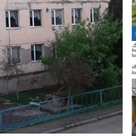
„
ბ
ს
ა
ბ