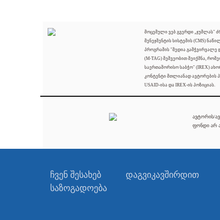
მოცემული ვებ გვერდი „ჯუმლას" 
მენეჯმენტის სისტემის (CMS) ნაწი
პროგრამის "მედია გამჭვირვალე
(M-TAG) მეშვეობით შეიქმნა, რომ
საერთაშორისო საბჭო" (IREX) ახო
კონტენტი მთლიანად ავტორების პ
USAID-ისა და IREX-ის პოზიციას.
ავტორის/ავ
ფონდი არ ა
ჩვენ შესახებ
დაგვიკავშირდით
საზოგადოება