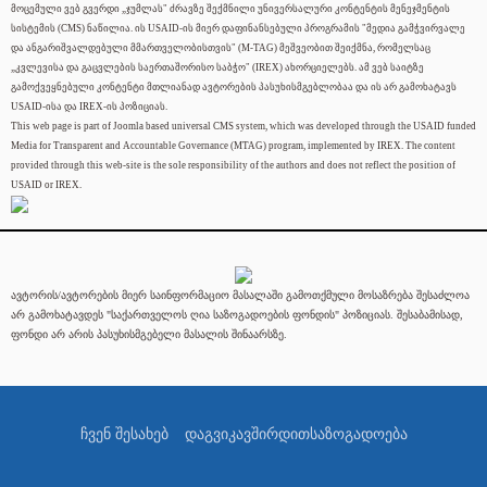
მოცემული ვებ გვერდი „ჯუმლას" ძრავზე შექმნილი უნივერსალური კონტენტის მენეჯმენტის
სისტემის (CMS) ნაწილია. ის USAID-ის მიერ დაფინანსებული პროგრამის "მედია გამჭვირვალე
და ანგარიშვალდებული მმართველობისთვის" (M-TAG) მეშვეობით შეიქმნა, რომელსაც
„კვლევისა და გაცვლების საერთაშორისო საბჭო" (IREX) ახორციელებს. ამ ვებ საიტზე
გამოქვეყნებული კონტენტი მთლიანად ავტორების პასუხისმგებლობაა და ის არ გამოხატავს
USAID-ისა და IREX-ის პოზიციას.
This web page is part of Joomla based universal CMS system, which was developed through the USAID funded
Media for Transparent and Accountable Governance (MTAG) program, implemented by IREX. The content
provided through this web-site is the sole responsibility of the authors and does not reflect the position of
USAID or IREX.
ავტორის/ავტორების მიერ საინფორმაციო მასალაში გამოთქმული მოსაზრება შესაძლოა
არ გამოხატავდეს "საქართველოს ღია საზოგადოების ფონდის" პოზიციას. შესაბამისად,
ფონდი არ არის პასუხისმგებელი მასალის შინაარსზე.
ჩვენ შესახებ
დაგვიკავშირდით
საზოგადოება