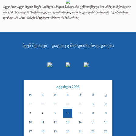
ავტორის/ავტორების მიერ საინფორმაციო მასალაში გამოთქმული მოსაზრება შესაძლოა
არ გამოხატავდეს "საქართველოს ღია საზოგადოების ფონდის" პოზიციას. შესაბამისად,
ფონდი არ არის პასუხისმგებელი მასალის შინაარსზე.
ჩვენ შესახებ
დაგვიკავშირდით
საზოგადოება
აგვისტო 2026
ო
ს
ო
ხ
პ
შ
კ
27
28
29
30
31
1
2
3
4
5
6
7
8
9
10
11
12
13
14
15
16
17
18
19
20
21
22
23