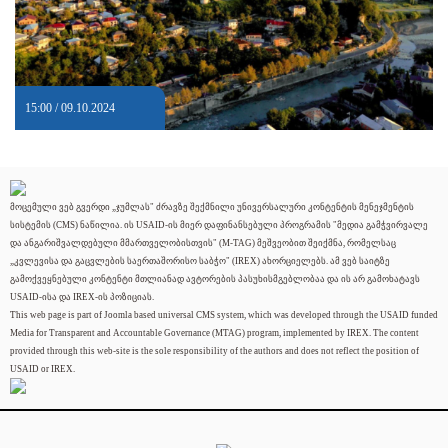
15:00 / 09.10.2024
მოცემული ვებ გვერდი „ჯუმლას" ძრავზე შექმნილი უნივერსალური კონტენტის მენეჯმენტის
სისტემის (CMS) ნაწილია. ის USAID-ის მიერ დაფინანსებული პროგრამის "მედია გამჭვირვალე
და ანგარიშვალდებული მმართველობისთვის" (M-TAG) მეშვეობით შეიქმნა, რომელსაც
„კვლევისა და გაცვლების საერთაშორისო საბჭო" (IREX) ახორციელებს. ამ ვებ საიტზე
გამოქვეყნებული კონტენტი მთლიანად ავტორების პასუხისმგებლობაა და ის არ გამოხატავს
USAID-ისა და IREX-ის პოზიციას.
This web page is part of Joomla based universal CMS system, which was developed through the USAID funded
Media for Transparent and Accountable Governance (MTAG) program, implemented by IREX. The content
provided through this web-site is the sole responsibility of the authors and does not reflect the position of
USAID or IREX.