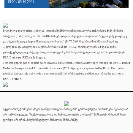
15:00 / 09.10.2024
მოცემული ვებ გვერდი „ჯუმლას" ძრავზე შექმნილი უნივერსალური კონტენტის მენეჯმენტის
სისტემის (CMS) ნაწილია. ის USAID-ის მიერ დაფინანსებული პროგრამის "მედია გამჭვირვალე
და ანგარიშვალდებული მმართველობისთვის" (M-TAG) მეშვეობით შეიქმნა, რომელსაც
„კვლევისა და გაცვლების საერთაშორისო საბჭო" (IREX) ახორციელებს. ამ ვებ საიტზე
გამოქვეყნებული კონტენტი მთლიანად ავტორების პასუხისმგებლობაა და ის არ გამოხატავს
USAID-ისა და IREX-ის პოზიციას.
This web page is part of Joomla based universal CMS system, which was developed through the USAID funded
Media for Transparent and Accountable Governance (MTAG) program, implemented by IREX. The content
provided through this web-site is the sole responsibility of the authors and does not reflect the position of
USAID or IREX.
ავტორის/ავტორების მიერ საინფორმაციო მასალაში გამოთქმული მოსაზრება შესაძლოა
არ გამოხატავდეს "საქართველოს ღია საზოგადოების ფონდის" პოზიციას. შესაბამისად,
ფონდი არ არის პასუხისმგებელი მასალის შინაარსზე.