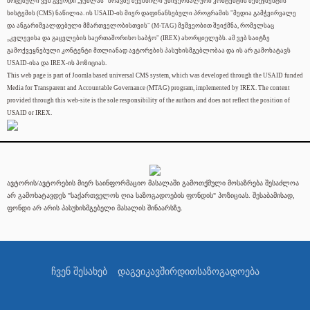
მოცემული ვებ გვერდი „ჯუმლას" ძრავზე შექმნილი უნივერსალური კონტენტის მენეჯმენტის
სისტემის (CMS) ნაწილია. ის USAID-ის მიერ დაფინანსებული პროგრამის "მედია გამჭვირვალე
და ანგარიშვალდებული მმართველობისთვის" (M-TAG) მეშვეობით შეიქმნა, რომელსაც
„კვლევისა და გაცვლების საერთაშორისო საბჭო" (IREX) ახორციელებს. ამ ვებ საიტზე
გამოქვეყნებული კონტენტი მთლიანად ავტორების პასუხისმგებლობაა და ის არ გამოხატავს
USAID-ისა და IREX-ის პოზიციას.
This web page is part of Joomla based universal CMS system, which was developed through the USAID funded
Media for Transparent and Accountable Governance (MTAG) program, implemented by IREX. The content
provided through this web-site is the sole responsibility of the authors and does not reflect the position of
USAID or IREX.
ავტორის/ავტორების მიერ საინფორმაციო მასალაში გამოთქმული მოსაზრება შესაძლოა
არ გამოხატავდეს "საქართველოს ღია საზოგადოების ფონდის" პოზიციას. შესაბამისად,
ფონდი არ არის პასუხისმგებელი მასალის შინაარსზე.
ჩვენ შესახებ
დაგვიკავშირდით
საზოგადოება