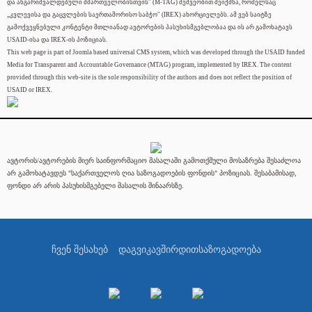
და ანგარიშვალდებული მმართველობისთვის" (M-TAG) მეშვეობით შეიქმნა, რომელსაც
„კვლევისა და გაცვლების საერთაშორისო საბჭო" (IREX) ახორციელებს. ამ ვებ საიტზე
გამოქვეყნებული კონტენტი მთლიანად ავტორების პასუხისმგებლობაა და ის არ გამოხატავს
USAID-ისა და IREX-ის პოზიციას.
This web page is part of Joomla based universal CMS system, which was developed through the USAID funded
Media for Transparent and Accountable Governance (MTAG) program, implemented by IREX. The content
provided through this web-site is the sole responsibility of the authors and does not reflect the position of
USAID or IREX.
ავტორის/ავტორების მიერ საინფორმაციო მასალაში გამოთქმული მოსაზრება შესაძლოა
არ გამოხატავდეს "საქართველოს ღია საზოგადოების ფონდის" პოზიციას. შესაბამისად,
ფონდი არ არის პასუხისმგებელი მასალის შინაარსზე.
ჩვენ შესახებ
დაგვიკავშირდით
საზოგადოება