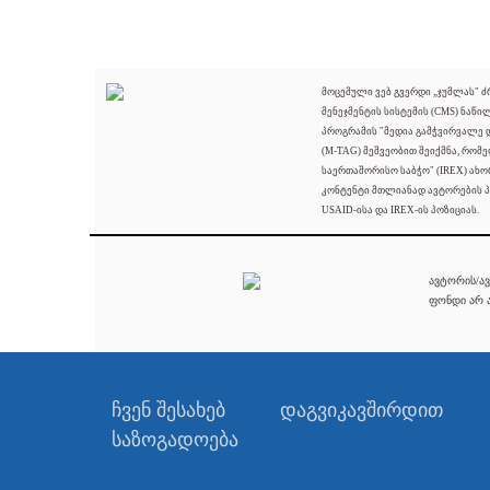
მოცემული ვებ გვერდი „ჯუმლას" 
მენეჯმენტის სისტემის (CMS) ნაწი
პროგრამის "მედია გამჭვირვალე
(M-TAG) მეშვეობით შეიქმნა, რომ
საერთაშორისო საბჭო" (IREX) ახო
კონტენტი მთლიანად ავტორების პ
USAID-ისა და IREX-ის პოზიციას.
ავტორის/ავ
ფონდი არ ა
ჩვენ შესახებ
დაგვიკავშირდით
საზოგადოება