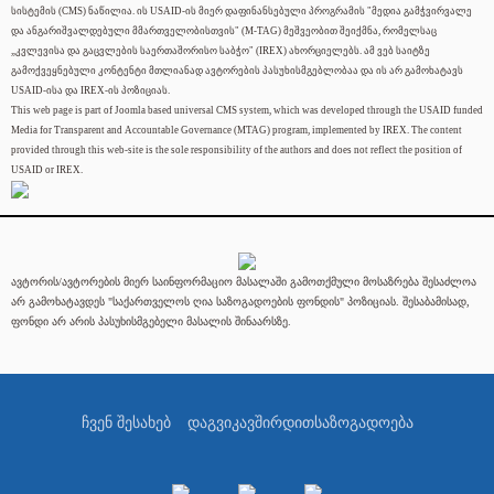
სისტემის (CMS) ნაწილია. ის USAID-ის მიერ დაფინანსებული პროგრამის "მედია გამჭვირვალე
და ანგარიშვალდებული მმართველობისთვის" (M-TAG) მეშვეობით შეიქმნა, რომელსაც
„კვლევისა და გაცვლების საერთაშორისო საბჭო" (IREX) ახორციელებს. ამ ვებ საიტზე
გამოქვეყნებული კონტენტი მთლიანად ავტორების პასუხისმგებლობაა და ის არ გამოხატავს
USAID-ისა და IREX-ის პოზიციას.
This web page is part of Joomla based universal CMS system, which was developed through the USAID funded
Media for Transparent and Accountable Governance (MTAG) program, implemented by IREX. The content
provided through this web-site is the sole responsibility of the authors and does not reflect the position of
USAID or IREX.
ავტორის/ავტორების მიერ საინფორმაციო მასალაში გამოთქმული მოსაზრება შესაძლოა
არ გამოხატავდეს "საქართველოს ღია საზოგადოების ფონდის" პოზიციას. შესაბამისად,
ფონდი არ არის პასუხისმგებელი მასალის შინაარსზე.
ჩვენ შესახებ
დაგვიკავშირდით
საზოგადოება