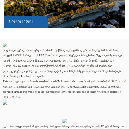
15:00 / 09.10.2024
მოცემული ვებ გვერდი „ჯუმლას" ძრავზე შექმნილი უნივერსალური კონტენტის მენეჯმენტის
სისტემის (CMS) ნაწილია. ის USAID-ის მიერ დაფინანსებული პროგრამის "მედია გამჭვირვალე
და ანგარიშვალდებული მმართველობისთვის" (M-TAG) მეშვეობით შეიქმნა, რომელსაც
„კვლევისა და გაცვლების საერთაშორისო საბჭო" (IREX) ახორციელებს. ამ ვებ საიტზე
გამოქვეყნებული კონტენტი მთლიანად ავტორების პასუხისმგებლობაა და ის არ გამოხატავს
USAID-ისა და IREX-ის პოზიციას.
This web page is part of Joomla based universal CMS system, which was developed through the USAID funded
Media for Transparent and Accountable Governance (MTAG) program, implemented by IREX. The content
provided through this web-site is the sole responsibility of the authors and does not reflect the position of
USAID or IREX.
ავტორის/ავტორების მიერ საინფორმაციო მასალაში გამოთქმული მოსაზრება შესაძლოა