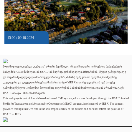
15:00 / 09.10.2024
მოცემული ვებ გვერდი „ჯუმლას" ძრავზე შექმნილი უნივერსალური კონტენტის მენეჯმენტის
სისტემის (CMS) ნაწილია. ის USAID-ის მიერ დაფინანსებული პროგრამის "მედია გამჭვირვალე
და ანგარიშვალდებული მმართველობისთვის" (M-TAG) მეშვეობით შეიქმნა, რომელსაც
„კვლევისა და გაცვლების საერთაშორისო საბჭო" (IREX) ახორციელებს. ამ ვებ საიტზე
გამოქვეყნებული კონტენტი მთლიანად ავტორების პასუხისმგებლობაა და ის არ გამოხატავს
USAID-ისა და IREX-ის პოზიციას.
This web page is part of Joomla based universal CMS system, which was developed through the USAID funded
Media for Transparent and Accountable Governance (MTAG) program, implemented by IREX. The content
provided through this web-site is the sole responsibility of the authors and does not reflect the position of
USAID or IREX.