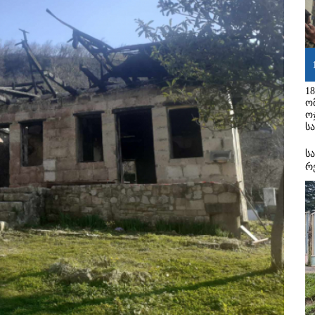
1
ო
ო
ს
ს
რ