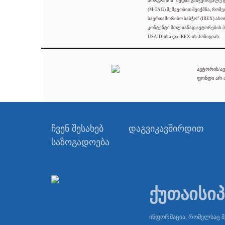
პროგრამის "მედია გამჭვირვალე
(M-TAG) მეშვეობით შეიქმნა, რომ
საერთაშორისო საბჭო" (IREX) ახო
კონტენტი მთლიანად ავტორების პ
USAID-ისა და IREX-ის პოზიციას.
ავტორის/ავ
ფონდი არ ა
ჩვენ შესახებ
დაგვიკავშირდით
საზოგადოება
ქუთაისი
ინფორმაცია, რომელსაც 