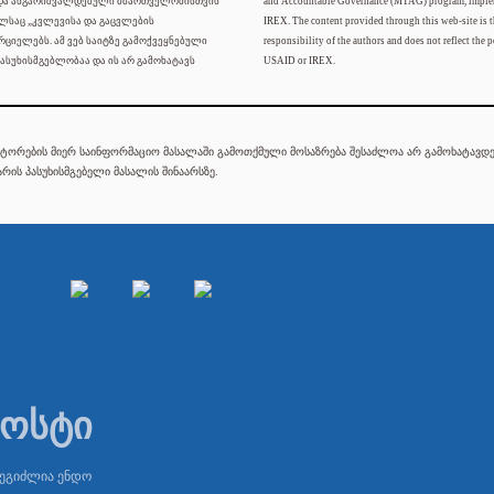
 და ანგარიშვალდებული მმართველობისთვის"
and Accountable Governance (MTAG) program, imple
ელსაც „კვლევისა და გაცვლების
IREX. The content provided through this web-site is t
რციელებს. ამ ვებ საიტზე გამოქვეყნებული
responsibility of the authors and does not reflect the p
ასუხისმგებლობაა და ის არ გამოხატავს
USAID or IREX.
ტორების მიერ საინფორმაციო მასალაში გამოთქმული მოსაზრება შესაძლოა არ გამოხატავდეს
რის პასუხისმგებელი მასალის შინაარსზე.
პოსტი
შეგიძლია ენდო