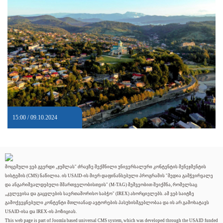
15:00 / 09.10.2024
მოცემული ვებ გვერდი „ჯუმლას" ძრავზე შექმნილი უნივერსალური კონტენტის მენეჯმენტის
სისტემის (CMS) ნაწილია. ის USAID-ის მიერ დაფინანსებული პროგრამის "მედია გამჭვირვალე
და ანგარიშვალდებული მმართველობისთვის" (M-TAG) მეშვეობით შეიქმნა, რომელსაც
„კვლევისა და გაცვლების საერთაშორისო საბჭო" (IREX) ახორციელებს. ამ ვებ საიტზე
გამოქვეყნებული კონტენტი მთლიანად ავტორების პასუხისმგებლობაა და ის არ გამოხატავს
USAID-ისა და IREX-ის პოზიციას.
This web page is part of Joomla based universal CMS system, which was developed through the USAID funded