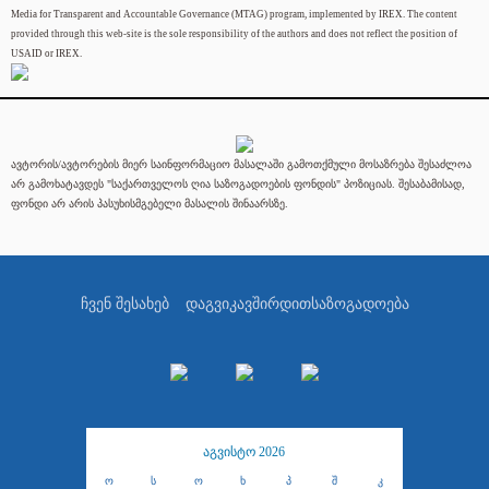
Media for Transparent and Accountable Governance (MTAG) program, implemented by IREX. The content
provided through this web-site is the sole responsibility of the authors and does not reflect the position of
USAID or IREX.
ავტორის/ავტორების მიერ საინფორმაციო მასალაში გამოთქმული მოსაზრება შესაძლოა
არ გამოხატავდეს "საქართველოს ღია საზოგადოების ფონდის" პოზიციას. შესაბამისად,
ფონდი არ არის პასუხისმგებელი მასალის შინაარსზე.
ჩვენ შესახებ
დაგვიკავშირდით
საზოგადოება
აგვისტო 2026
ო
ს
ო
ხ
პ
შ
კ