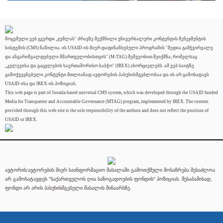
მოცემული ვებ გვერდი „ჯუმლას" ძრავზე შექმნილი უნივერსალური კონტენტის მენეჯმენტის
სისტემის (CMS) ნაწილია. ის USAID-ის მიერ დაფინანსებული პროგრამის "მედია გამჭვირვალე
და ანგარიშვალდებული მმართველობისთვის" (M-TAG) მეშვეობით შეიქმნა, რომელსაც
„კვლევისა და გაცვლების საერთაშორისო საბჭო" (IREX) ახორციელებს. ამ ვებ საიტზე
გამოქვეყნებული კონტენტი მთლიანად ავტორების პასუხისმგებლობაა და ის არ გამოხატავს
USAID-ისა და IREX-ის პოზიციას.
This web page is part of Joomla based universal CMS system, which was developed through the USAID funded
Media for Transparent and Accountable Governance (MTAG) program, implemented by IREX. The content
provided through this web-site is the sole responsibility of the authors and does not reflect the position of
USAID or IREX.
ავტორის/ავტორების მიერ საინფორმაციო მასალაში გამოთქმული მოსაზრება შესაძლოა
არ გამოხატავდეს "საქართველოს ღია საზოგადოების ფონდის" პოზიციას. შესაბამისად,
ფონდი არ არის პასუხისმგებელი მასალის შინაარსზე.