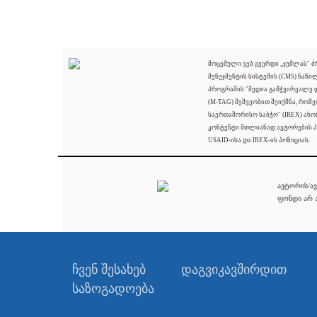
მოცემული ვებ გვერდი „ჯუმლას" 
მენეჯმენტის სისტემის (CMS) ნაწი
პროგრამის "მედია გამჭვირვალე
(M-TAG) მეშვეობით შეიქმნა, რომ
საერთაშორისო საბჭო" (IREX) ახო
კონტენტი მთლიანად ავტორების პ
USAID-ისა და IREX-ის პოზიციას.
ავტორის/ავ
ფონდი არ ა
ჩვენ შესახებ
დაგვიკავშირდით
საზოგადოება