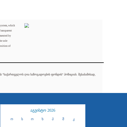
 system, which
Transparent
mented by
he sole
osition of
 "საქართველოს ღია საზოგადოების ფონდის" პოზიციას. შესაბამისად,
აგვისტო 2026
ო
ს
ო
ხ
პ
შ
კ