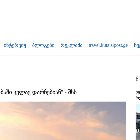
ინტერვიუ
ბლოგები
რეკლამა
travel.kutaisipost.ge
ჩვ
მ
აში კვლავ დარჩებიან" - შსს
წ
რ