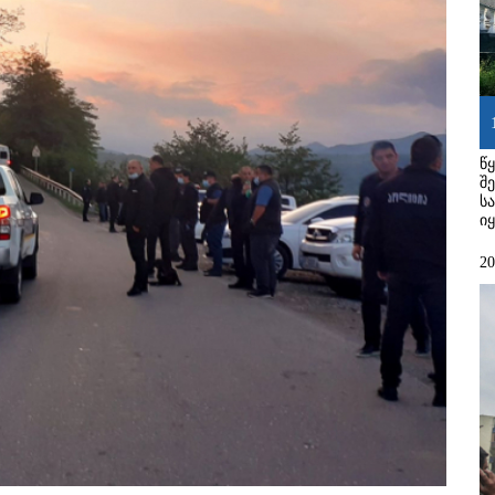
წ
შ
ს
ი
2