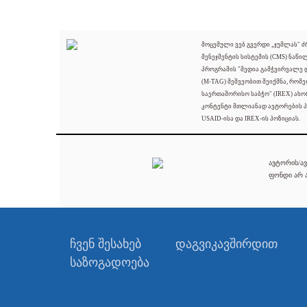
მოცემული ვებ გვერდი „ჯუმლას" 
მენეჯმენტის სისტემის (CMS) ნაწი
პროგრამის "მედია გამჭვირვალე
(M-TAG) მეშვეობით შეიქმნა, რომ
საერთაშორისო საბჭო" (IREX) ახო
კონტენტი მთლიანად ავტორების პ
USAID-ისა და IREX-ის პოზიციას.
ავტორის/ავ
ფონდი არ ა
ჩვენ შესახებ
დაგვიკავშირდით
საზოგადოება