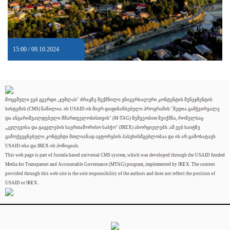
15:00 / 09.10.2024
მოცემული ვებ გვერდი „ჯუმლას" ძრავზე შექმნილი უნივერსალური კონტენტის მენეჯმენტის
სისტემის (CMS) ნაწილია. ის USAID-ის მიერ დაფინანსებული პროგრამის "მედია გამჭვირვალე
და ანგარიშვალდებული მმართველობისთვის" (M-TAG) მეშვეობით შეიქმნა, რომელსაც
„კვლევისა და გაცვლების საერთაშორისო საბჭო" (IREX) ახორციელებს. ამ ვებ საიტზე
გამოქვეყნებული კონტენტი მთლიანად ავტორების პასუხისმგებლობაა და ის არ გამოხატავს
USAID-ისა და IREX-ის პოზიციას.
This web page is part of Joomla based universal CMS system, which was developed through the USAID funded
Media for Transparent and Accountable Governance (MTAG) program, implemented by IREX. The content
provided through this web-site is the sole responsibility of the authors and does not reflect the position of
USAID or IREX.