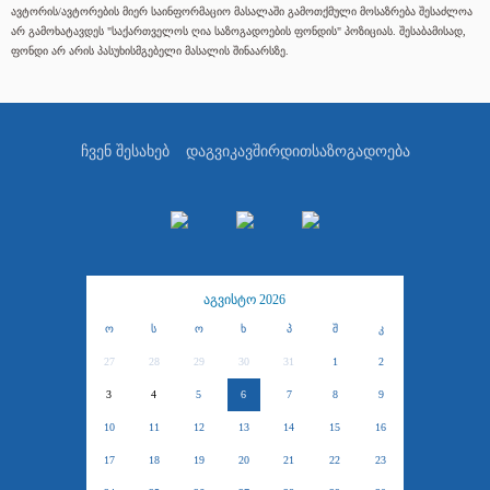
ავტორის/ავტორების მიერ საინფორმაციო მასალაში გამოთქმული მოსაზრება შესაძლოა
არ გამოხატავდეს "საქართველოს ღია საზოგადოების ფონდის" პოზიციას. შესაბამისად,
ფონდი არ არის პასუხისმგებელი მასალის შინაარსზე.
ჩვენ შესახებ
დაგვიკავშირდით
საზოგადოება
აგვისტო 2026
ო
ს
ო
ხ
პ
შ
კ
27
28
29
30
31
1
2
3
4
5
6
7
8
9
10
11
12
13
14
15
16
17
18
19
20
21
22
23