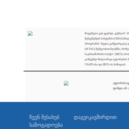
მოცემული ვებ გვერდი „ჯუმლას" 
მენეჯმენტის სისტემის (CMS) ნაწი
პროგრამის "მედია გამჭვირვალე
(M-TAG) მეშვეობით შეიქმნა, რომ
საერთაშორისო საბჭო" (IREX) ახო
კონტენტი მთლიანად ავტორების პ
USAID-ისა და IREX-ის პოზიციას.
ავტორის/ავ
ფონდი არ ა
ჩვენ შესახებ
დაგვიკავშირდით
საზოგადოება