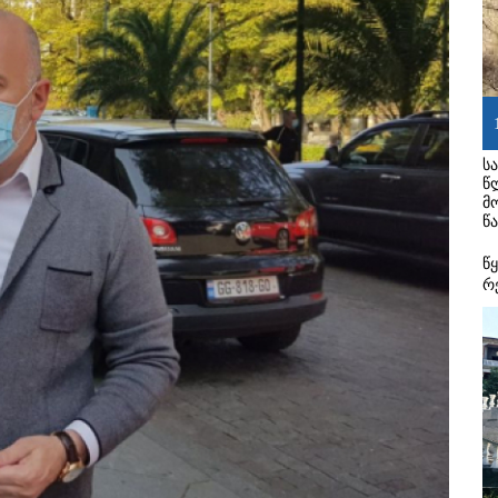
ს
წ
მ
წა
წ
რ