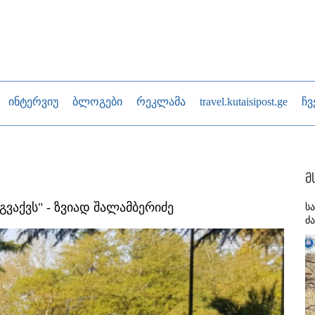
ინტერვიუ
ბლოგები
რეკლამა
travel.kutaisipost.ge
ჩვ
მ
ვაქვს" - ზვიად შალამბერიძე
ს
ძ