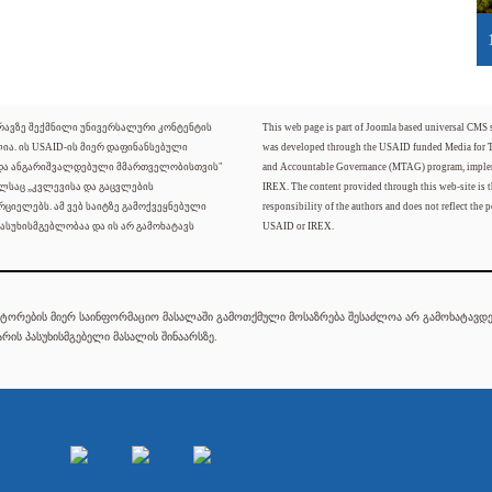
ძრავზე შექმნილი უნივერსალური კონტენტის
This web page is part of Joomla based universal CMS
ლია. ის USAID-ის მიერ დაფინანსებული
was developed through the USAID funded Media for 
 და ანგარიშვალდებული მმართველობისთვის"
and Accountable Governance (MTAG) program, imple
ელსაც „კვლევისა და გაცვლების
IREX. The content provided through this web-site is t
რციელებს. ამ ვებ საიტზე გამოქვეყნებული
responsibility of the authors and does not reflect the p
ასუხისმგებლობაა და ის არ გამოხატავს
USAID or IREX.
ტორების მიერ საინფორმაციო მასალაში გამოთქმული მოსაზრება შესაძლოა არ გამოხატავდეს
რის პასუხისმგებელი მასალის შინაარსზე.