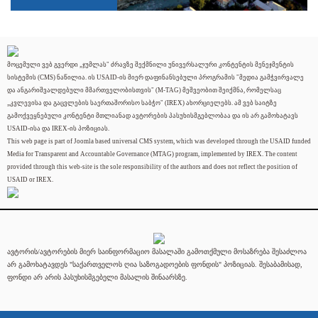
მოცემული ვებ გვერდი „ჯუმლას" ძრავზე შექმნილი უნივერსალური კონტენტის მენეჯმენტის
სისტემის (CMS) ნაწილია. ის USAID-ის მიერ დაფინანსებული პროგრამის "მედია გამჭვირვალე
და ანგარიშვალდებული მმართველობისთვის" (M-TAG) მეშვეობით შეიქმნა, რომელსაც
„კვლევისა და გაცვლების საერთაშორისო საბჭო" (IREX) ახორციელებს. ამ ვებ საიტზე
გამოქვეყნებული კონტენტი მთლიანად ავტორების პასუხისმგებლობაა და ის არ გამოხატავს
USAID-ისა და IREX-ის პოზიციას.
This web page is part of Joomla based universal CMS system, which was developed through the USAID funded
Media for Transparent and Accountable Governance (MTAG) program, implemented by IREX. The content
provided through this web-site is the sole responsibility of the authors and does not reflect the position of
USAID or IREX.
ავტორის/ავტორების მიერ საინფორმაციო მასალაში გამოთქმული მოსაზრება შესაძლოა
არ გამოხატავდეს "საქართველოს ღია საზოგადოების ფონდის" პოზიციას. შესაბამისად,
ფონდი არ არის პასუხისმგებელი მასალის შინაარსზე.