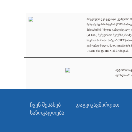
მოცემული ვებ გვერდი „ჯუმლას" 
მენეჯმენტის სისტემის (CMS) ნაწი
პროგრამის "მედია გამჭვირვალე
(M-TAG) მეშვეობით შეიქმნა, რომ
საერთაშორისო საბჭო" (IREX) ახო
კონტენტი მთლიანად ავტორების პ
USAID-ისა და IREX-ის პოზიციას.
ავტორის/ავ
ფონდი არ ა
ჩვენ შესახებ
დაგვიკავშირდით
საზოგადოება