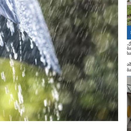
„
ბ
ს
ა
ბ