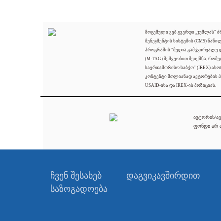
მოცემული ვებ გვერდი „ჯუმლას" 
მენეჯმენტის სისტემის (CMS) ნაწი
პროგრამის "მედია გამჭვირვალე
(M-TAG) მეშვეობით შეიქმნა, რომ
საერთაშორისო საბჭო" (IREX) ახო
კონტენტი მთლიანად ავტორების პ
USAID-ისა და IREX-ის პოზიციას.
ავტორის/ავ
ფონდი არ ა
ჩვენ შესახებ
დაგვიკავშირდით
საზოგადოება