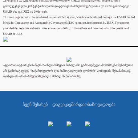
„კვლევისა და გაცვლების საერთაშორისო საბჭო" (IREX) ახორციელებს. ამ ვებ საიტზე
გამოქვეყნებული კონტენტი მთლიანად ავტორების პასუხისმგებლობაა და ის არ გამოხატავს
USAID-ისა და IREX-ის პოზიციას.
This web page is part of Joomla based universal CMS system, which was developed through the USAID funded
Media for Transparent and Accountable Governance (MTAG) program, implemented by IREX. The content
provided through this web-site is the sole responsibility of the authors and does not reflect the position of
USAID or IREX.
ავტორის/ავტორების მიერ საინფორმაციო მასალაში გამოთქმული მოსაზრება შესაძლოა
არ გამოხატავდეს "საქართველოს ღია საზოგადოების ფონდის" პოზიციას. შესაბამისად,
ფონდი არ არის პასუხისმგებელი მასალის შინაარსზე.
ჩვენ შესახებ
დაგვიკავშირდით
საზოგადოება