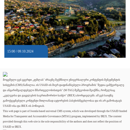
15:00 / 09.10.2024
მოცემული ვებ გვერდი „ჯუმლას" ძრავზე შექმნილი უნივერსალური კონტენტის მენეჯმენტის
სისტემის (CMS) ნაწილია. ის USAID-ის მიერ დაფინანსებული პროგრამის "მედია გამჭვირვალე
და ანგარიშვალდებული მმართველობისთვის" (M-TAG) მეშვეობით შეიქმნა, რომელსაც
„კვლევისა და გაცვლების საერთაშორისო საბჭო" (IREX) ახორციელებს. ამ ვებ საიტზე
გამოქვეყნებული კონტენტი მთლიანად ავტორების პასუხისმგებლობაა და ის არ გამოხატავს
USAID-ისა და IREX-ის პოზიციას.
This web page is part of Joomla based universal CMS system, which was developed through the USAID funded
Media for Transparent and Accountable Governance (MTAG) program, implemented by IREX. The content
provided through this web-site is the sole responsibility of the authors and does not reflect the position of
USAID or IREX.