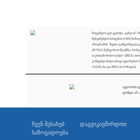
მოცემული ვებ გვერდი „ჯუმლას" 
მენეჯმენტის სისტემის (CMS) ნაწი
პროგრამის "მედია გამჭვირვალე
(M-TAG) მეშვეობით შეიქმნა, რომ
საერთაშორისო საბჭო" (IREX) ახო
კონტენტი მთლიანად ავტორების პ
USAID-ისა და IREX-ის პოზიციას.
ავტორის/ავ
ფონდი არ ა
ჩვენ შესახებ
დაგვიკავშირდით
საზოგადოება