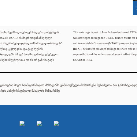
ძრავზე შექმნილი უნივერსალური კონტენტის
This web page is part of Joomla based universal CMS
ლია. ის USAID-ის მიერ დაფინანსებული
was developed through the USAID funded Media for 
 და ანგარიშვალდებული მმართველობისთვის"
and Accountable Governance (MTAG) program, imple
ელსაც „კვლევისა და გაცვლების
IREX. The content provided through this web-site is t
რციელებს. ამ ვებ საიტზე გამოქვეყნებული
responsibility of the authors and does not reflect the p
ასუხისმგებლობაა და ის არ გამოხატავს
USAID or IREX.
ტორების მიერ საინფორმაციო მასალაში გამოთქმული მოსაზრება შესაძლოა არ გამოხატავდეს
რის პასუხისმგებელი მასალის შინაარსზე.