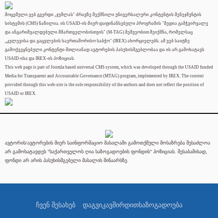
მოცემული ვებ გვერდი „ჯუმლას" ძრავზე შექმნილი უნივერსალური კონტენტის მენეჯმენტის
სისტემის (CMS) ნაწილია. ის USAID-ის მიერ დაფინანსებული პროგრამის "მედია გამჭვირვალე
და ანგარიშვალდებული მმართველობისთვის" (M-TAG) მეშვეობით შეიქმნა, რომელსაც
„კვლევისა და გაცვლების საერთაშორისო საბჭო" (IREX) ახორციელებს. ამ ვებ საიტზე
გამოქვეყნებული კონტენტი მთლიანად ავტორების პასუხისმგებლობაა და ის არ გამოხატავს
USAID-ისა და IREX-ის პოზიციას.
This web page is part of Joomla based universal CMS system, which was developed through the USAID funded
Media for Transparent and Accountable Governance (MTAG) program, implemented by IREX. The content
provided through this web-site is the sole responsibility of the authors and does not reflect the position of
USAID or IREX.
ავტორის/ავტორების მიერ საინფორმაციო მასალაში გამოთქმული მოსაზრება შესაძლოა
არ გამოხატავდეს "საქართველოს ღია საზოგადოების ფონდის" პოზიციას. შესაბამისად,
ფონდი არ არის პასუხისმგებელი მასალის შინაარსზე.
ჩვენ შესახებ
დაგვიკავშირდით
საზოგადოება