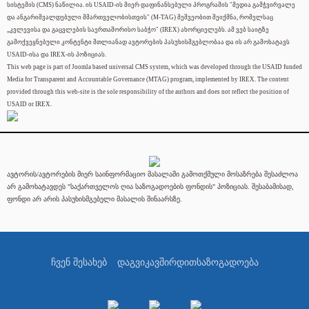
სისტემის (CMS) ნაწილია. ის USAID-ის მიერ დაფინანსებული პროგრამის "მედია გამჭვირვალე
და ანგარიშვალდებული მმართველობისთვის" (M-TAG) მეშვეობით შეიქმნა, რომელსაც
„კვლევისა და გაცვლების საერთაშორისო საბჭო" (IREX) ახორციელებს. ამ ვებ საიტზე
გამოქვეყნებული კონტენტი მთლიანად ავტორების პასუხისმგებლობაა და ის არ გამოხატავს
USAID-ისა და IREX-ის პოზიციას.
This web page is part of Joomla based universal CMS system, which was developed through the USAID funded
Media for Transparent and Accountable Governance (MTAG) program, implemented by IREX. The content
provided through this web-site is the sole responsibility of the authors and does not reflect the position of
USAID or IREX.
ავტორის/ავტორების მიერ საინფორმაციო მასალაში გამოთქმული მოსაზრება შესაძლოა
არ გამოხატავდეს "საქართველოს ღია საზოგადოების ფონდის" პოზიციას. შესაბამისად,
ფონდი არ არის პასუხისმგებელი მასალის შინაარსზე.
ჩვენ შესახებ
დაგვიკავშირდით
საზოგადოება