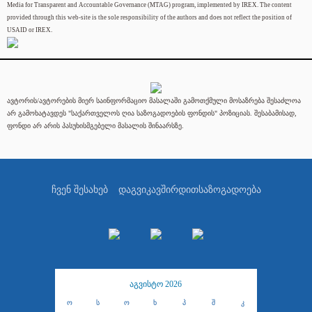
Media for Transparent and Accountable Governance (MTAG) program, implemented by IREX. The content
provided through this web-site is the sole responsibility of the authors and does not reflect the position of
USAID or IREX.
ავტორის/ავტორების მიერ საინფორმაციო მასალაში გამოთქმული მოსაზრება შესაძლოა
არ გამოხატავდეს "საქართველოს ღია საზოგადოების ფონდის" პოზიციას. შესაბამისად,
ფონდი არ არის პასუხისმგებელი მასალის შინაარსზე.
ჩვენ შესახებ
დაგვიკავშირდით
საზოგადოება
აგვისტო 2026
ო
ს
ო
ხ
პ
შ
კ