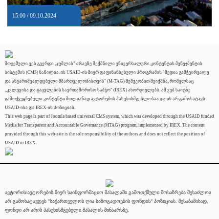
15:00 / 09.10.2024
მოცემული ვებ გვერდი „ჯუმლას" ძრავზე შექმნილი უნივერსალური კონტენტის მენეჯმენტის
სისტემის (CMS) ნაწილია. ის USAID-ის მიერ დაფინანსებული პროგრამის "მედია გამჭვირვალე
და ანგარიშვალდებული მმართველობისთვის" (M-TAG) მეშვეობით შეიქმნა, რომელსაც
„კვლევისა და გაცვლების საერთაშორისო საბჭო" (IREX) ახორციელებს. ამ ვებ საიტზე
გამოქვეყნებული კონტენტი მთლიანად ავტორების პასუხისმგებლობაა და ის არ გამოხატავს
USAID-ისა და IREX-ის პოზიციას.
This web page is part of Joomla based universal CMS system, which was developed through the USAID funded
Media for Transparent and Accountable Governance (MTAG) program, implemented by IREX. The content
provided through this web-site is the sole responsibility of the authors and does not reflect the position of
USAID or IREX.
ავტორის/ავტორების მიერ საინფორმაციო მასალაში გამოთქმული მოსაზრება შესაძლოა
არ გამოხატავდეს "საქართველოს ღია საზოგადოების ფონდის" პოზიციას. შესაბამისად,
ფონდი არ არის პასუხისმგებელი მასალის შინაარსზე.