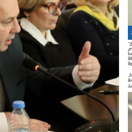
"
კ
ს
მ
მ
„
მ
პ