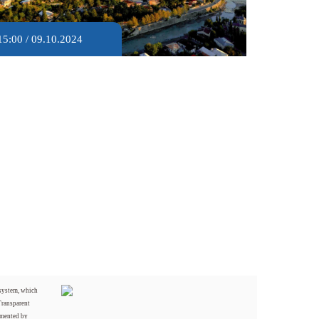
15:00 / 09.10.2024
 system, which
Transparent
mented by