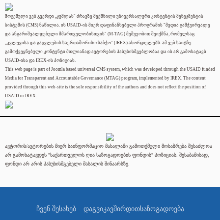
მოცემული ვებ გვერდი „ჯუმლას" ძრავზე შექმნილი უნივერსალური კონტენტის მენეჯმენტის
სისტემის (CMS) ნაწილია. ის USAID-ის მიერ დაფინანსებული პროგრამის "მედია გამჭვირვალე
და ანგარიშვალდებული მმართველობისთვის" (M-TAG) მეშვეობით შეიქმნა, რომელსაც
„კვლევისა და გაცვლების საერთაშორისო საბჭო" (IREX) ახორციელებს. ამ ვებ საიტზე
გამოქვეყნებული კონტენტი მთლიანად ავტორების პასუხისმგებლობაა და ის არ გამოხატავს
USAID-ისა და IREX-ის პოზიციას.
This web page is part of Joomla based universal CMS system, which was developed through the USAID funded
Media for Transparent and Accountable Governance (MTAG) program, implemented by IREX. The content
provided through this web-site is the sole responsibility of the authors and does not reflect the position of
USAID or IREX.
ავტორის/ავტორების მიერ საინფორმაციო მასალაში გამოთქმული მოსაზრება შესაძლოა
არ გამოხატავდეს "საქართველოს ღია საზოგადოების ფონდის" პოზიციას. შესაბამისად,
ფონდი არ არის პასუხისმგებელი მასალის შინაარსზე.
ჩვენ შესახებ
დაგვიკავშირდით
საზოგადოება