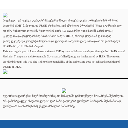
მოცემული ვებ გვერდი „ჯუმლას" ძრავზე შექმნილი უნივერსალური კონტენტის მენეჯმენტის
სისტემის (CMS) ნაწილია. ის USAID-ის მიერ დაფინანსებული პროგრამის "მედია გამჭვირვალე
და ანგარიშვალდებული მმართველობისთვის" (M-TAG) მეშვეობით შეიქმნა, რომელსაც
„კვლევისა და გაცვლების საერთაშორისო საბჭო" (IREX) ახორციელებს. ამ ვებ საიტზე
გამოქვეყნებული კონტენტი მთლიანად ავტორების პასუხისმგებლობაა და ის არ გამოხატავს
USAID-ისა და IREX-ის პოზიციას.
This web page is part of Joomla based universal CMS system, which was developed through the USAID funded
Media for Transparent and Accountable Governance (MTAG) program, implemented by IREX. The content
provided through this web-site is the sole responsibility of the authors and does not reflect the position of
USAID or IREX.
ავტორის/ავტორების მიერ საინფორმაციო მასალაში გამოთქმული მოსაზრება შესაძლოა
არ გამოხატავდეს "საქართველოს ღია საზოგადოების ფონდის" პოზიციას. შესაბამისად,
ფონდი არ არის პასუხისმგებელი მასალის შინაარსზე.