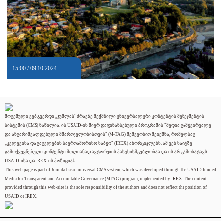
15:00 / 09.10.2024
მოცემული ვებ გვერდი „ჯუმლას" ძრავზე შექმნილი უნივერსალური კონტენტის მენეჯმენტის
სისტემის (CMS) ნაწილია. ის USAID-ის მიერ დაფინანსებული პროგრამის "მედია გამჭვირვალე
და ანგარიშვალდებული მმართველობისთვის" (M-TAG) მეშვეობით შეიქმნა, რომელსაც
„კვლევისა და გაცვლების საერთაშორისო საბჭო" (IREX) ახორციელებს. ამ ვებ საიტზე
გამოქვეყნებული კონტენტი მთლიანად ავტორების პასუხისმგებლობაა და ის არ გამოხატავს
USAID-ისა და IREX-ის პოზიციას.
This web page is part of Joomla based universal CMS system, which was developed through the USAID funded
Media for Transparent and Accountable Governance (MTAG) program, implemented by IREX. The content
provided through this web-site is the sole responsibility of the authors and does not reflect the position of
USAID or IREX.