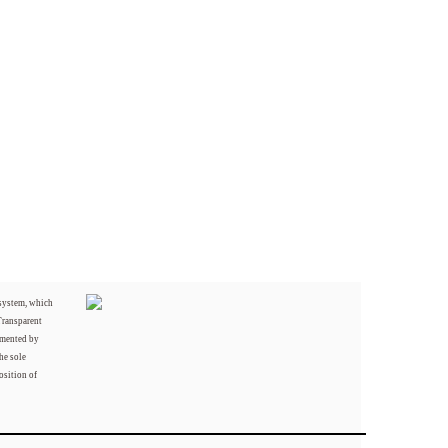
 system, which
Transparent
mented by
he sole
osition of